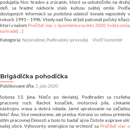
podujatia Noc hradov a zrúcanín, ktoré sa uskutočnilo na druhý
deň, sa hradné nádvorie stalo kulisou svätej omše. Podľa
dostupných informácii sa podobná udalosť konala naposledy v
rokoch 1993 – 1996. Vtedy nad ňou držali patronát poľský kňazi,
ktorí v našom
Prečítať viac o Spomienka na leto 2020: Svätá omš
na hrade
[…]
Kategória:
Nezaradené
,
Podhradský spravodaj
Vložiť komentár
Brigádička pohodička
Publikované dňa:
5. júla 2020
Sobota 13. júna. Niečo po deviatej. Podhradím sa rozlieha
pracovný ruch. Rachot kosačiek, motorová píla, cinkanie
nástrojov, vrava a dobrá nálada. Jarné upratovanie na začiatku
leta? Áno. Síce oneskorene, ale predsa. Korona so sebou priniesla
útlm pracovnej činnosti a bolo to badať aj na čistote a úprave ulíc
našej obce. Výhovorky smerujúce na vrchnosť sa
Prečítať viac o