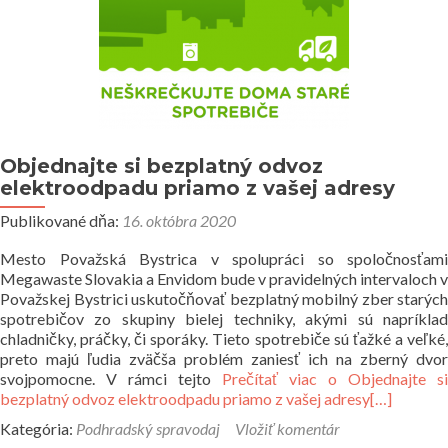
Historické fotografie
Objednajte si bezplatný odvoz
elektroodpadu priamo z vašej adresy
Publikované dňa:
16. októbra 2020
Mesto Považská Bystrica v spolupráci so spoločnosťami
Megawaste Slovakia a Envidom bude v pravidelných intervaloch v
Považskej Bystrici uskutočňovať bezplatný mobilný zber starých
spotrebičov zo skupiny bielej techniky, akými sú napríklad
chladničky, práčky, či sporáky. Tieto spotrebiče sú ťažké a veľké,
preto majú ľudia zväčša problém zaniesť ich na zberný dvor
svojpomocne. V rámci tejto
Prečítať viac o Objednajte si
bezplatný odvoz elektroodpadu priamo z vašej adresy
[…]
Kategória:
Podhradský spravodaj
Vložiť komentár