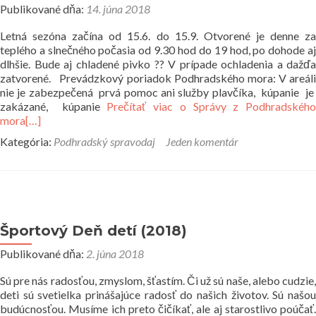
Publikované dňa:
14. júna 2018
Letná sezóna začína od 15.6. do 15.9. Otvorené je denne za
teplého a slnečného počasia od 9.30 hod do 19 hod, po dohode aj
dlhšie. Bude aj chladené pivko ?? V prípade ochladenia a dažďa
zatvorené. Prevádzkový poriadok Podhradského mora: V areáli
nie je zabezpečená prvá pomoc ani služby plavčíka, kúpanie je
zakázané, kúpanie
Prečítať viac o Správy z Podhradského
mora
[…]
Kategória:
Podhradský spravodaj
Jeden komentár
Športový Deň detí (2018)
Publikované dňa:
2. júna 2018
Sú pre nás radosťou, zmyslom, šťastím. Či už sú naše, alebo cudzie,
deti sú svetielka prinášajúce radosť do našich životov. Sú našou
budúcnosťou. Musíme ich preto čičíkať, ale aj starostlivo poúčať.