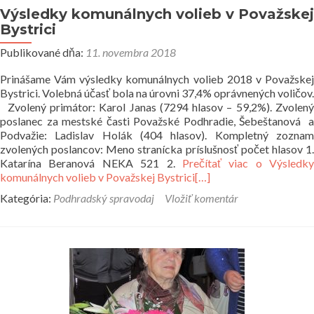
Výsledky komunálnych volieb v Považskej
Bystrici
Publikované dňa:
11. novembra 2018
Prinášame Vám výsledky komunálnych volieb 2018 v Považskej
Bystrici. Volebná účasť bola na úrovni 37,4% oprávnených voličov.
Zvolený primátor: Karol Janas (7294 hlasov – 59,2%). Zvolený
poslanec za mestské časti Považské Podhradie, Šebeštanová a
Podvažie: Ladislav Holák (404 hlasov). Kompletný zoznam
zvolených poslancov: Meno stranícka príslušnosť počet hlasov 1.
Katarína Beranová NEKA 521 2.
Prečítať viac o Výsledky
komunálnych volieb v Považskej Bystrici
[…]
Kategória:
Podhradský spravodaj
Vložiť komentár