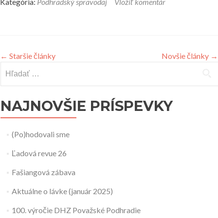
Kategória:
Podhradský spravodaj
Vložiť komentár
←
Staršie články
Novšie články
→
Hľadať:
NAJNOVŠIE PRÍSPEVKY
(Po)hodovali sme
Ľadová revue 26
Fašiangová zábava
Aktuálne o lávke (január 2025)
100. výročie DHZ Považské Podhradie