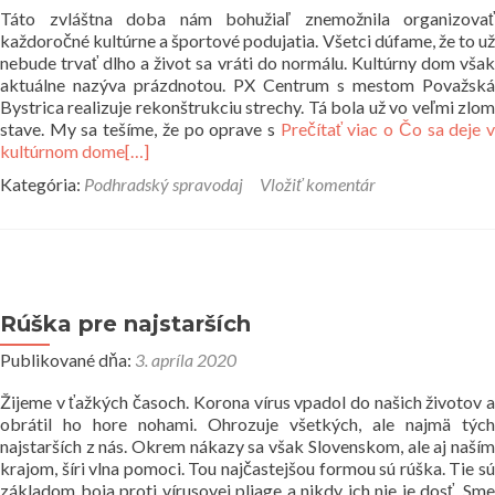
Táto zvláštna doba nám bohužiaľ znemožnila organizovať
každoročné kultúrne a športové podujatia. Všetci dúfame, že to už
nebude trvať dlho a život sa vráti do normálu. Kultúrny dom však
aktuálne nazýva prázdnotou. PX Centrum s mestom Považská
Bystrica realizuje rekonštrukciu strechy. Tá bola už vo veľmi zlom
stave. My sa tešíme, že po oprave s
Prečítať viac o Čo sa deje 
kultúrnom dome
[…]
Kategória:
Podhradský spravodaj
Vložiť komentár
Rúška pre najstarších
Publikované dňa:
3. apríla 2020
Žijeme v ťažkých časoch. Korona vírus vpadol do našich životov a
obrátil ho hore nohami. Ohrozuje všetkých, ale najmä tých
najstarších z nás. Okrem nákazy sa však Slovenskom, ale aj naším
krajom, šíri vlna pomoci. Tou najčastejšou formou sú rúška. Tie sú
základom boja proti vírusovej pliage a nikdy ich nie je dosť. Sme