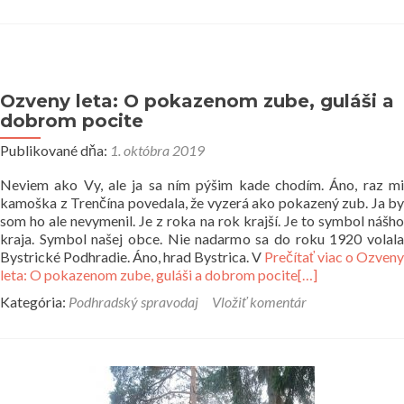
Ozveny leta: O pokazenom zube, guláši a
dobrom pocite
Publikované dňa:
1. októbra 2019
Neviem ako Vy, ale ja sa ním pýšim kade chodím. Áno, raz mi
kamoška z Trenčína povedala, že vyzerá ako pokazený zub. Ja by
som ho ale nevymenil. Je z roka na rok krajší. Je to symbol nášho
kraja. Symbol našej obce. Nie nadarmo sa do roku 1920 volala
Bystrické Podhradie. Áno, hrad Bystrica. V
Prečítať viac o Ozveny
leta: O pokazenom zube, guláši a dobrom pocite
[…]
Kategória:
Podhradský spravodaj
Vložiť komentár