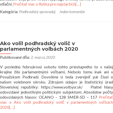
vďační,
Prečítať viac o Rúška pre najstarších
[…]
Kategória:
Podhradský spravodaj
Jeden komentár
Ako volil podhradský volič v
parlamentných voľbách 2020
Publikované dňa:
2. marca 2020
V poslednú februárovú sobotu tohto priestupného to v našej
krajine žilo parlamentnými voľbami. Nebolo tomu inak ani v
Považskom Podhradí. Dovolíme si teda zverejniť pár čísel o
našom volebnom okrsku. Zdrojom údajov je štatistický úrad
Slovenskej republiky: https://www.volbysr.sk/ Platné hlasy
odovzdané jednotlivým politickým subjektom: Absolútne počty
odovzdaných hlasov: OĽANO – 128 SMER-SD – 117
Prečítať
viac o Ako volil podhradský volič v parlamentných voľbách
2020
[…]