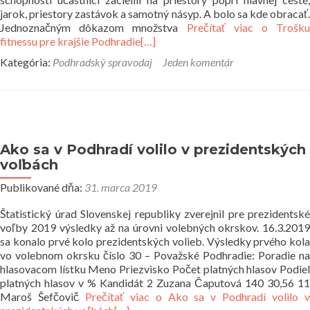
jarok, priestory zastávok a samotný násyp. A bolo sa kde obracať.
Jednoznačným dôkazom množstva
Prečítať viac o Trošku
fitnessu pre krajšie Podhradie
[…]
Kategória:
Podhradský spravodaj
Jeden komentár
Ako sa v Podhradí volilo v prezidentských
voľbách
Publikované dňa:
31. marca 2019
Štatistický úrad Slovenskej republiky zverejnil pre prezidentské
voľby 2019 výsledky až na úrovni volebných okrskov. 16.3.2019
sa konalo prvé kolo prezidentských volieb. Výsledky prvého kola
vo volebnom okrsku číslo 30 – Považské Podhradie: Poradie na
hlasovacom lístku Meno Priezvisko Počet platných hlasov Podiel
platných hlasov v % Kandidát 2 Zuzana Čaputová 140 30,56 11
Maroš Šefčovič
Prečítať viac o Ako sa v Podhradí volilo 