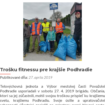
Trošku fitnessu pre krajšie Podhradie
Publikované dňa:
27. apríla 2019
Telovýchovná jednota a Výbor mestskej časti Považské
Podhradie usporiadali v sobotu 27. 4. 2019 brigádu. Občania,
ktorí sa jej zúčastnili, mohli svojou troškou prispieť ku krajšiemu
svetu, krajšiemu Podhradiu. Svoje úsilie a upratovačské
schopnosti účastníci zacielili na priestory popri hlavnej ceste,