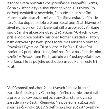
z tohto sveta pobrali akosi predčasne. Najväčšiu krízu,
čo sa existencie týka, mal zbor na konci 80. rokov. Po
nežnej revolúcii sa nevedelo, čo bude nielen s našim
zborom, ale aj so zbormi z celého Slovenska. Našťastie
to všetko dopadlo dobre. Zbor začal pomáhať, hlavne pri
živelných pohromách. Ďalej súťažiť a usporadúvať rôzne
spoločenské akcie pre obec. Začiatkom 90-tych rokov
prišiel do obce poľský misionár Roman Gradalski, ktorý
nám daroval a posvätil prvú sochu sv. Floriána v okrese
Považská Bystrica. Tú priviezol z Poľska. Bol veľmi
zanietený pre prácu s tunajšími hasičmi a na základe toho
vznikli v Považskom Podhradí okresné oslavy sviatku sv.
Floriána. Tie sa po jeho odchode z úradu konali ešte tri
krát.
V súčasnosti má zbor 21 aktívnych členov, ktorí sú
zaradení do skupiny C – celoplošného rozmiestnenia síl
a prostriedkov požiarnej ochrany. Starší členovia sú
zaradení ako čestní členovia. Na poslednej súťaži boli
naši hasiči v roku 2017. S deťmi sa zbor zúčastňoval hry