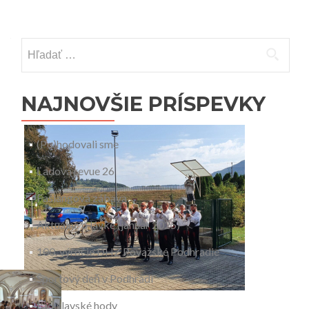
Hľadať:
NAJNOVŠIE PRÍSPEVKY
(Po)hodovali sme
Ľadová revue 26
Fašiangová zábava
Aktuálne o lávke (január 2025)
100. výročie DHZ Považské Podhradie
Športový deň v Podhradí
Ladislavské hody