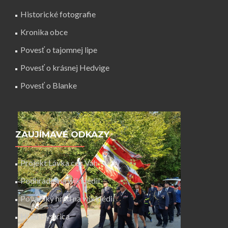
Historické fotografie
Kronika obce
Povesť o tajomnej lipe
Povesť o krásnej Hedvige
Povesť o Blanke
ZAUJÍMAVÉ ODKAZY
Projekt Lávka cez Váh
Podhradie na wikipédií
Považský hrad na wikipédií
Hrad Bystrica