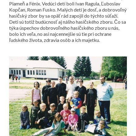
Plameň a Fénix. Vedúci detí boli Ivan Ragula, Ľuboslav
Kopčan, Roman Fusko. Malých detí je dosť, a dobrovoľný
hasičský zbor by sa opäť rád zapojil do týchto súťaží.
Deti sú totiž budúcnosť aj nášho hasičského zboru. Čo sa
týka úspechov dobrovoľného hasičského zboru u nás,
bolo ich veľa, no asi najcennejšie sú tie pri ochrane
ľudského života, zdravia osôb a ich majetku.