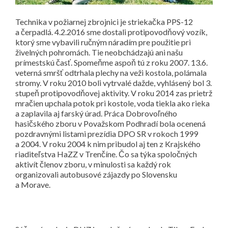
Technika v požiarnej zbrojnici je striekačka PPS-12
a čerpadlá. 4.2.2016 sme dostali protipovodňový vozík,
ktorý sme vybavili ručným náradím pre použitie pri
živelných pohromách. Tie neobchádzajú ani našu
prímestskú časť. Spomeňme aspoň tú z roku 2007. 13.6.
veterná smršť odtrhala plechy na veži kostola, polámala
stromy. V roku 2010 boli vytrvalé dažde, vyhlásený bol 3.
stupeň protipovodňovej aktivity. V roku 2014 zas prietrž
mračien upchala potok pri kostole, voda tiekla ako rieka
a zaplavila aj farský úrad. Práca Dobrovoľného
hasičského zboru v Považskom Podhradí bola ocenená
pozdravnými listami prezídia DPO SR v rokoch 1999
a 2004. V roku 2004 k nim pribudol aj ten z Krajského
riaditeľstva HaZZ v Trenčíne. Čo sa týka spoločných
aktivít členov zboru, v minulosti sa každý rok
organizovali autobusové zájazdy po Slovensku
a Morave.