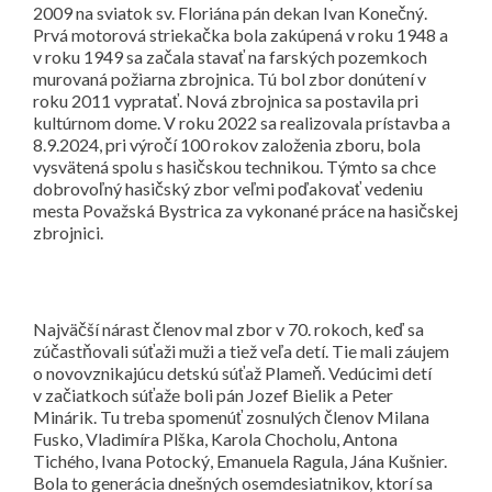
2009 na sviatok sv. Floriána pán dekan Ivan Konečný.
Prvá motorová striekačka bola zakúpená v roku 1948 a
v roku 1949 sa začala stavať na farských pozemkoch
murovaná požiarna zbrojnica. Tú bol zbor donútení v
roku 2011 vypratať. Nová zbrojnica sa postavila pri
kultúrnom dome. V roku 2022 sa realizovala prístavba a
8.9.2024, pri výročí 100 rokov založenia zboru, bola
vysvätená spolu s hasičskou technikou. Týmto sa chce
dobrovoľný hasičský zbor veľmi poďakovať vedeniu
mesta Považská Bystrica za vykonané práce na hasičskej
zbrojnici.
Najväčší nárast členov mal zbor v 70. rokoch, keď sa
zúčastňovali súťaži muži a tiež veľa detí. Tie mali záujem
o novovznikajúcu detskú súťaž Plameň. Vedúcimi detí
v začiatkoch súťaže boli pán Jozef Bielik a Peter
Minárik. Tu treba spomenúť zosnulých členov Milana
Fusko, Vladimíra Plška, Karola Chocholu, Antona
Tichého, Ivana Potocký, Emanuela Ragula, Jána Kušnier.
Bola to generácia dnešných osemdesiatnikov, ktorí sa