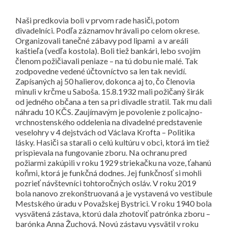
Naši predkovia boli v prvom rade hasiči, potom
divadelníci. Podľa záznamov hrávali po celom okrese.
Organizovali tanečné zábavy pod lipami a v areáli
kaštieľa (vedľa kostola). Boli tiež bankári, lebo svojím
členom požičiavali peniaze – na tú dobu nie malé. Tak
zodpovedne vedené účtovníctvo sa len tak nevidí.
Zapísaných aj 50 halierov, dokonca aj to, čo členovia
minuli v krčme u Saboša. 15.8.1932 mali požičaný širák
od jedného občana a ten sa pri divadle stratil. Tak mu dali
náhradu 10 KČS. Zaujímavým je povolenie z policajno-
vrchnostenského oddelenia na divadelné predstavenie
veselohry v 4 dejstvách od Václava Krofta – Politika
lásky. Hasiči sa starali o celú kultúru v obci, ktorá im tiež
prispievala na fungovanie zboru. Na ochranu pred
požiarmi zakúpili v roku 1929 striekačku na voze, ťahanú
koňmi, ktorá je funkčná dodnes. Jej funkčnosť si mohli
pozrieť návštevníci tohtoročných osláv. V roku 2019
bola nanovo zrekonštruovaná a je vystavená vo vestibule
Mestského úradu v Považskej Bystrici. V roku 1940 bola
vysvätená zástava, ktorú dala zhotoviť patrónka zboru –
barónka Anna Žuchová. Novú zástavu vysvätil v roku