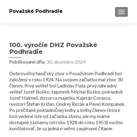
Považské Podhradie
PREPÍN
100. výročie DHZ Považské
Podhradie
Publikované dňa:
30. decembra 2024
Dobrovoľný hasičský zbor v Považskom Podhradí bol
založený v roku 1924. Na svojom začiatku mal zbor 30
členov. Prvý veliteľ bol Ladislav Fiala, prvý náhradný
veliteľ Jozef Boško, tajomník Michal Boško, pokladník
Jozef Halmeš, dozorca majetku Kajetán Corassa,
revízori Štefan Križan, Ondrej Rezák a Pavel Kompánek.
Po prečítané pokladničnej knihy a knihy členov (ktoré
boli vedené iste od začiatku zboru, ale my máme
dostupné záznamy od roku 1928 do roku 1953) možno
konštatovať, že sa jedná o veľmi zaujímavé čítanie.