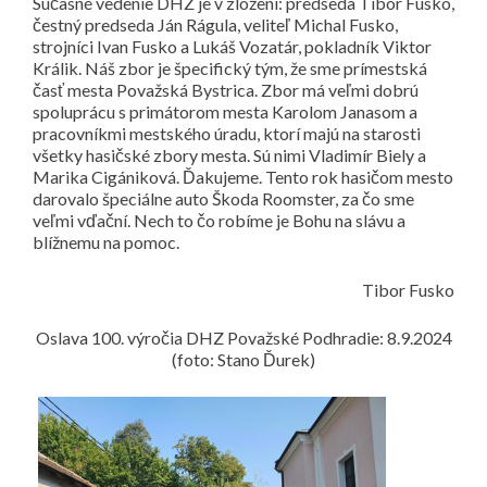
Súčasné vedenie DHZ je v zložení: predseda Tibor Fusko,
čestný predseda Ján Rágula, veliteľ Michal Fusko,
strojníci Ivan Fusko a Lukáš Vozatár, pokladník Viktor
Králik. Náš zbor je špecifický tým, že sme prímestská
časť mesta Považská Bystrica. Zbor má veľmi dobrú
spoluprácu s primátorom mesta Karolom Janasom a
pracovníkmi mestského úradu, ktorí majú na starosti
všetky hasičské zbory mesta. Sú nimi Vladimír Biely a
Marika Cigániková. Ďakujeme. Tento rok hasičom mesto
darovalo špeciálne auto Škoda Roomster, za čo sme
veľmi vďační. Nech to čo robíme je Bohu na slávu a
blížnemu na pomoc.
Tibor Fusko
Oslava 100. výročia DHZ Považské Podhradie: 8.9.2024
(foto: Stano Ďurek)