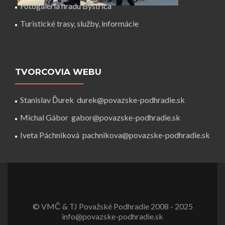
Fotogaléria hradu Bystrica
Turistické trasy, služby, informácie
TVORCOVIA WEBU
Stanislav Ďurek
durek@povazske-podhradie.sk
Michal Gábor
gabor@povazske-podhradie.sk
Iveta Páchniková
pachnikova@povazske-podhradie.sk
Facebook
odkaz
© VMČ & TJ Považské Podhradie 2008 - 2025
info@povazske-podhradie.sk