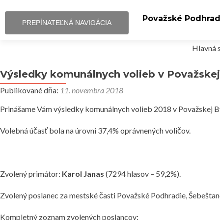
Považské Podhrad
PREPÍNATEĽNÁ NAVIGÁCIA
Prejsť
Hlavná 
na
obsah
Výsledky komunálnych volieb v Považskej 
Publikované dňa:
11. novembra 2018
Prinášame Vám výsledky komunálnych volieb 2018 v Považskej By
Volebná účasť bola na úrovni 37,4% oprávnených voličov.
Zvolený primátor:
Karol Janas
(7294 hlasov – 59,2%).
Zvolený poslanec za mestské časti Považské Podhradie, Šebešta
Kompletný zoznam zvolených poslancov: