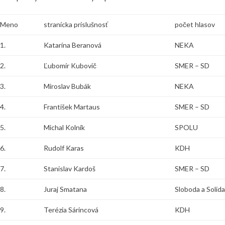
Meno
stranícka príslušnosť
počet hlasov
1.
Katarína Beranová
NEKA
2.
Ľubomír Kubovič
SMER – SD
3.
Miroslav Bubák
NEKA
4.
František Martaus
SMER – SD
5.
Michal Kolník
SPOLU
6.
Rudolf Karas
KDH
7.
Stanislav Kardoš
SMER – SD
8.
Juraj Smatana
Sloboda a Solid
9.
Terézia Sárincová
KDH