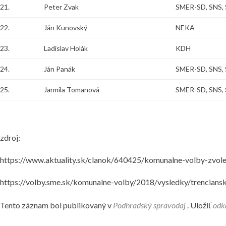
21.
Peter Zvak
SMER-SD, SNS, 
22.
Ján Kunovský
NEKA
23.
Ladislav Holák
KDH
24.
Ján Panák
SMER-SD, SNS, 
25.
Jarmila Tomanová
SMER-SD, SNS, 
zdroj:
https://www.aktuality.sk/clanok/640425/komunalne-volby-zvolen
https://volby.sme.sk/komunalne-volby/2018/vysledky/trencians
Tento záznam bol publikovaný v
Podhradský spravodaj
. Uložiť
odk