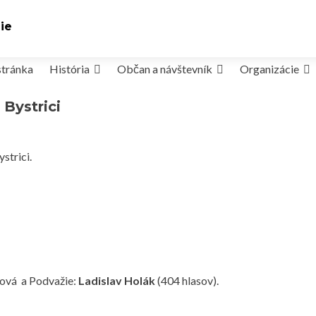
ie
stránka
História
Občan a návštevník
Organizácie
Bystrici
strici.
nová a Podvažie:
Ladislav Holák
(404 hlasov).