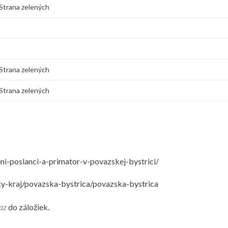
Strana zelených
Strana zelených
Strana zelených
i-poslanci-a-primator-v-povazskej-bystrici/
ky-kraj/povazska-bystrica/povazska-bystrica
az
do záložiek.