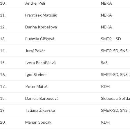
10.
Andrej Péli
NEKA
11.
František Matušík
NEKA
12.
Darina Korbašová
NEKA
13.
Ľudmila Čičková
SMER – SD
14.
Juraj Pekár
SMER-SD, SNS, 
15.
Iveta Pospíšilová
SaS
16.
Igor Steiner
SMER-SD, SNS, 
17.
Peter Máťoš
KDH
18.
Daniela Barbosová
Sloboda a Solid
19
Taťjana Žikavská
SMER-SD, SNS, 
20.
Marián Sopčák
KDH