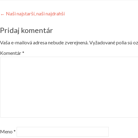
Navigácia
←
Naši najstarší, naši najdrahší
v
Pridaj komentár
článku
Vaša e-mailová adresa nebude zverejnená.
Vyžadované polia sú o
Komentár
*
Meno
*