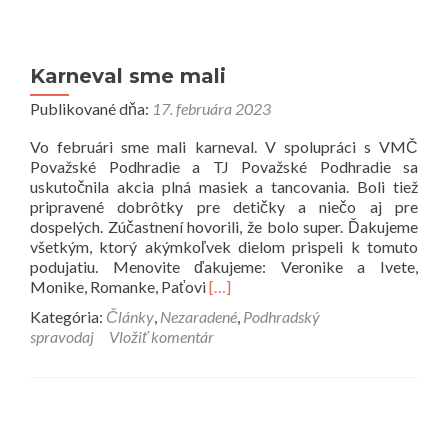
Karneval sme mali
Publikované dňa:
17. februára 2023
Vo februári sme mali karneval. V spolupráci s VMČ
Považské Podhradie a TJ Považské Podhradie sa
uskutočnila akcia plná masiek a tancovania. Boli tiež
pripravené dobrôtky pre detičky a niečo aj pre
dospelých. Zúčastnení hovorili, že bolo super. Ďakujeme
všetkým, ktorý akýmkoľvek dielom prispeli k tomuto
podujatiu. Menovite ďakujeme: Veronike a Ivete,
Prečítať
Monike, Romanke, Paťovi
[…]
viac
Kategória:
Články
,
Nezaradené
,
Podhradský
o
spravodaj
Vložiť komentár
Karneval
sme
mali