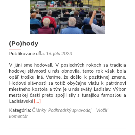
(Po)hody
Publikované dňa:
16. júla 2023
V júni sme hodovali. V posledných rokoch sa tradícia
hodovej slávnosti u nás obnovila, tento rok však bola
opäť trošku iná. Veríme, že došlo k pozitívnej zmene.
Hodové slávnosti sa totiž obyčajne viažu k patrónovi
miestneho kostola a tým je u nás svätý Ladislav. Výbor
mestskej časti preto spojil sily s tunajšou farnosťou a
Prečítať
Ladislavské
[…]
viac
Kategória:
Články
,
Podhradský spravodaj
Vložiť
o
komentár
(Po)hody