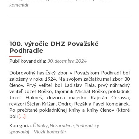
komentár
100. výročie DHZ Považské
Podhradie
Publikované dňa:
30. decembra 2024
Dobrovoľný hasičský zbor v Považskom Podhradí bol
založený v roku 1924. Na svojom začiatku mal zbor 30
členov. Prvý veliteľ bol Ladislav Fiala, prvý náhradný
veliteľ Jozef Boško, tajomník Michal Boško, pokladník
Jozef Halmeš, dozorca majetku Kajetán Corassa,
revízori Štefan Križan, Ondrej Rezák a Pavel Kompánek.
Po prečítané pokladničnej knihy a knihy členov (ktoré
Prečítať
boli
[…]
viac
Kategória:
Články
,
Nezaradené
,
Podhradský
o
spravodaj
Vložiť komentár
100.