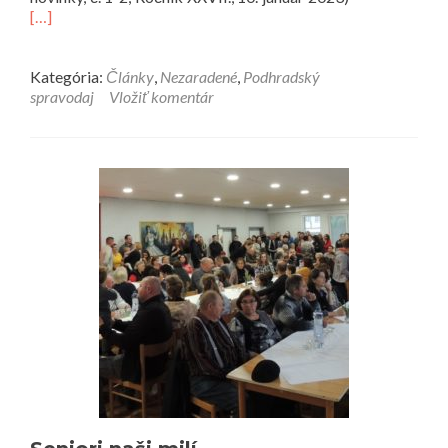
viac
[…]
o
Via
hoke
Kategória:
Články
,
Nezaradené
,
Podhradský
duel
spravodaj
Vložiť komentár
(Via
202