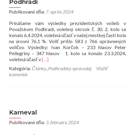
Podhradí
Publikované dňa:
7. apríla 2024
Prinášame vám výsledky prezidentských volieb v
Považskom Podhradí, volebný okrsok č. 30. 2. kolo sa
konalo 6.4.2024, volebná účasť v našej mestkej časti bola
na úrovni 76,1 %. Voliť prišlo 583 z 766 oprávnených
voličov. Výsledky: Ivan Korčok – 233 hlasov Peter
Pellegriny – 347 hlasov 1. kolo sa konalo 23.3.2024,
Prečítať
volebná účasť v
[…]
viac
Kategória:
Články
,
Podhradský spravodaj
Vložiť
o
komentár
Ako
dopadli
prezidentské
voľby
v
Podhradí
Karneval
Publikované dňa:
3. februára 2024