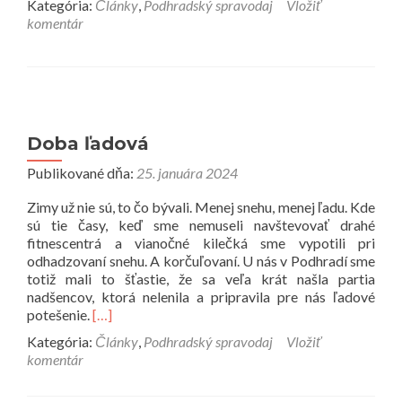
Kategória:
Články
,
Podhradský spravodaj
Vložiť
komentár
Doba ľadová
Publikované dňa:
25. januára 2024
Zimy už nie sú, to čo bývali. Menej snehu, menej ľadu. Kde
sú tie časy, keď sme nemuseli navštevovať drahé
fitnescentrá a vianočné kilečká sme vypotili pri
odhadzovaní snehu. A korčuľovaní. U nás v Podhradí sme
totiž mali to šťastie, že sa veľa krát našla partia
nadšencov, ktorá nelenila a pripravila pre nás ľadové
Prečítať
potešenie.
[…]
viac
Kategória:
Články
,
Podhradský spravodaj
Vložiť
o
komentár
Doba
ľadová