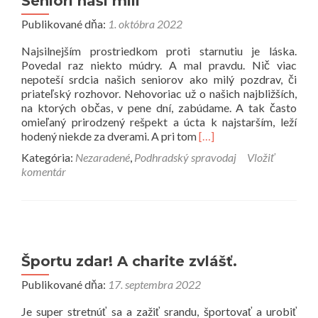
Seniori naši milí
Publikované dňa:
1. októbra 2022
Najsilnejším prostriedkom proti starnutiu je láska.
Povedal raz niekto múdry. A mal pravdu. Nič viac
nepoteší srdcia našich seniorov ako milý pozdrav, či
priateľský rozhovor. Nehovoriac už o našich najbližších,
na ktorých občas, v pene dní, zabúdame. A tak často
omieľaný prirodzený rešpekt a úcta k najstarším, leží
Prečítať
hodený niekde za dverami. A pri tom
[…]
viac
Kategória:
Nezaradené
,
Podhradský spravodaj
Vložiť
o
komentár
Seniori
naši
milí
Športu zdar! A charite zvlášť.
Publikované dňa:
17. septembra 2022
Je super stretnúť sa a zažiť srandu, športovať a urobiť