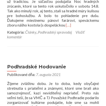
už tradíciou. Je súčasťou podujatia Noc hradných
zrúcanín, ktoré sa tento rok uskutočnilo v sobotu 14.8.
Tak ako minulý rok, aj tento, stali sa hradné múry kulisou
pre bohoslužbu. A bolo to pohladenie pre dušu.
Ďakujeme miestnemu pánovi farárovi, speváckemu
Prečítať
zboru nášho kostola (s dospeláckou
[…]
viac
Kategória:
Články
,
Podhradský spravodaj
Vložiť
o
komentár
Svätá
omša
na
hrade
Podhradské Hodovanie
Publikované dňa:
7. augusta 2021
Žijeme zvláštnu dobu. Je to doba, kedy obyčajné
stretnutia s priateľmi a známymi, ktoré sme brali ako
samozrejmosť, kazí neviditeľný nepriateľ. Preto nás
veľmi teší, že sa VMČ a TJ Považské Podhradie podarilo
zorganizovať kultúrne podujatie, kde sme sa mohli