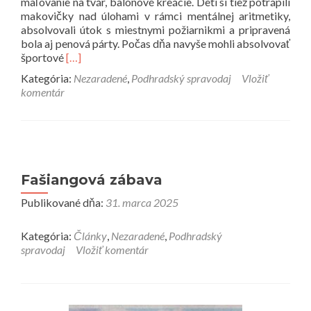
maľovanie na tvár, balónové kreácie. Deti si tiež potrápili
makovičky nad úlohami v rámci mentálnej aritmetiky,
absolvovali útok s miestnymi požiarnikmi a pripravená
bola aj penová párty. Počas dňa navyše mohli absolvovať
Prečítať
športové
[…]
viac
Kategória:
Nezaradené
,
Podhradský spravodaj
Vložiť
o
komentár
(Po)hodovali
sme
Fašiangová zábava
Publikované dňa:
31. marca 2025
Kategória:
Články
,
Nezaradené
,
Podhradský
spravodaj
Vložiť komentár