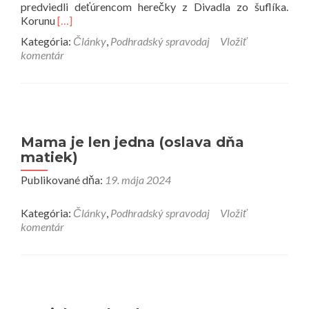
predviedli deťúrencom herečky z Divadla zo šuflíka.
Prečítať
Korunu
[…]
viac
Kategória:
Články
,
Podhradský spravodaj
Vložiť
o
komentár
Ladislavské
hody
Mama je len jedna (oslava dňa
matiek)
Publikované dňa:
19. mája 2024
Kategória:
Články
,
Podhradský spravodaj
Vložiť
komentár