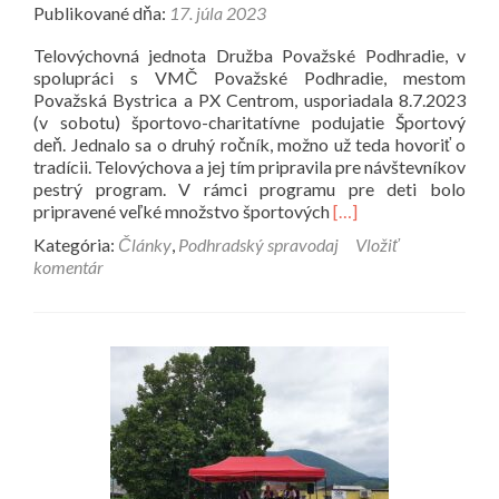
Publikované dňa:
17. júla 2023
Telovýchovná jednota Družba Považské Podhradie, v
spolupráci s VMČ Považské Podhradie, mestom
Považská Bystrica a PX Centrom, usporiadala 8.7.2023
(v sobotu) športovo-charitatívne podujatie Športový
deň. Jednalo sa o druhý ročník, možno už teda hovoriť o
tradícii. Telovýchova a jej tím pripravila pre návštevníkov
pestrý program. V rámci programu pre deti bolo
Prečítať
pripravené veľké množstvo športových
[…]
viac
Kategória:
Články
,
Podhradský spravodaj
Vložiť
o
komentár
Deň
plný
športu
a
niečoho
navyše