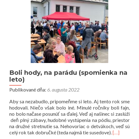
Považské
Podhradie
Boli hody, na parádu (spomienka na
leto)
Publikované dňa:
6. augusta 2022
Aby sa nezabudlo, pripomeňme si leto. Aj tento rok sme
hodovali. Niečo však bolo iné. Minulé ročníky boli fajn,
no bolo načase posunúť sa ďalej. Veď aj našinec si zaslúži
deň plný zábavy, hudobné vystúpenia na pódiu, priestor
na družné stretnutie sa. Nehovoriac o detvákoch, veď sú
Prečítať
celý rok tak dobručké (teda najmä tie susedove).
[…]
viac