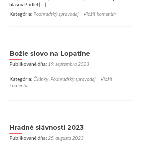
Prečítať
hlasov Podiel
[…]
viac
Kategória:
Podhradský spravodaj
Vložiť komentár
o
Ako
volil
podhradský
volič
v
Božie slovo na Lopatine
parlamentných
voľbách
Publikované dňa:
19. septembra 2023
2023
Kategória:
Články
,
Podhradský spravodaj
Vložiť
komentár
Hradné slávnosti 2023
Publikované dňa:
25. augusta 2023