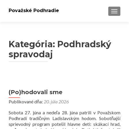
Považské Podhradie
PREPÍN
Kategória:
Podhradský
spravodaj
Navigácia
v
(Po)hodovali sme
článkoch
Publikované dňa:
20. júla 2026
Sobota 27. júna a nedeľa 28. júna patrili v Považskom
Podhradí tradičným Ladislavským hodom. Sobotňajší
sprievodný program potešil hlavne deti: skákací hrad,