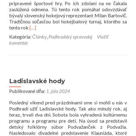
pripravené športové hry. Po ich zdolaní na ne čakala
zaslúžená odmena. Tú tento rok pomáhal odovzdávať
bývalý slovenský hokejový reprezentant Milan Bartovič.
Tradičnou súčasťou bol hokejbalový turnaj, ktorého sa
Prečítať
tento rok
[…]
viac
Kategória:
Články
,
Podhradský spravodaj
Vložiť
o
komentár
Športový
deň
v
Podhradí
Ladislavské hody
Publikované dňa:
1. júla 2024
Posledný víkend pred prázdninami sme si mohli u nás v
Podhradí užiť Ladislavské hody. Tak ako minulý rok, aj
teraz, trvali dva dni. Sobota bola vyhradená kultúrnemu
programu a programu pre deti. Na úvod sa predstavil
detský folklórny súbor Podvažanček z Podvažia.
Nasledovalo divadelné predstavenie Klauniáda, ktoré