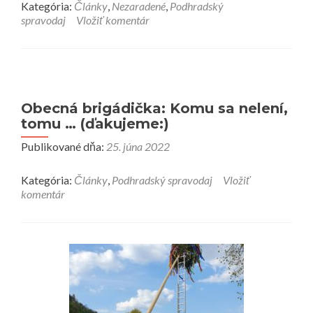
Kategória:
Články
,
Nezaradené
,
Podhradský
o
spravodaj
Vložiť komentár
Boli
hody,
na
parádu
(spomienka
na
Obecná brigádička: Komu sa nelení,
leto)
tomu … (ďakujeme:)
Publikované dňa:
25. júna 2022
Kategória:
Články
,
Podhradský spravodaj
Vložiť
komentár