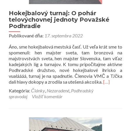
Hokejbalový turnaj: O pohár
telovýchovnej jednoty Považské
Podhradie
Publikované dňa:
17. septembra 2022
Áno, sme hokejbalová mestská časť. Už veľa krát sme to
spomenuli: hen majster sveta, tam bronzová na
majstrovstvách sveta, hen majster Slovenska, tam víťaz
kadejakých líg a turnajov. K tomu pripočítajme aktívne
Podhradské družstvo, nové hokejbalové ihrisko a
vualáááá, turnaj je na spadnutie. Členovia VMČ a TJčka
Prečítať
dali hlavy dokopy a zrodila sa utešená akcoška.
[…]
viac
Kategória:
Články
,
Nezaradené
,
Podhradský
o
spravodaj
Vložiť komentár
Hokejbalový
turnaj:
O
pohár
telovýchovnej
jednoty