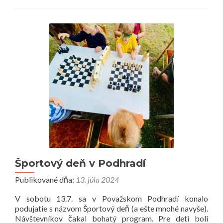
výročie
DHZ
Považské
Podhradie
Športový deň v Podhradí
Publikované dňa:
13. júla 2024
V sobotu 13.7. sa v Považskom Podhradí konalo
podujatie s názvom Športový deň (a ešte mnohé navyše).
Návštevníkov čakal bohatý program. Pre deti boli