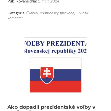
Publikované dňa:
1. mája 2024
Kategória:
Články
,
Podhradský spravodaj
Vložiť
komentár
Ako dopadli prezidentské voľby v