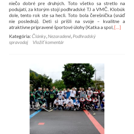
niečo dobré pre druhých. Toto všetko sa stretlo na
podujatí, za ktorým stojí podhradské TJ a VMČ. Klobúk
dole, tento rok ste sa hecli. Toto bola čerešnička (snáď
nie posledná). Deti si prišli na svoje – kvalitne a
Prečítať
atraktívne pripravené športové úlohy (Katka a spol,
[…]
viac
Kategória:
Články
,
Nezaradené
,
Podhradský
o
spravodaj
Vložiť komentár
Športu
zdar!
A
charite
zvlášť.