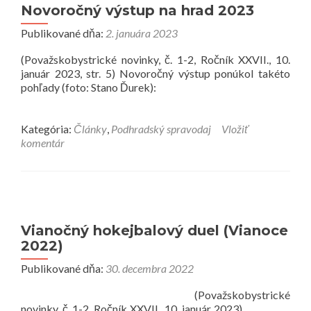
Novoročný výstup na hrad 2023
Publikované dňa:
2. januára 2023
(Považskobystrické novinky, č. 1-2, Ročník XXVII., 10.
január 2023, str. 5) Novoročný výstup ponúkol takéto
pohľady (foto: Stano Ďurek):
Kategória:
Články
,
Podhradský spravodaj
Vložiť
komentár
Vianočný hokejbalový duel (Vianoce
2022)
Publikované dňa:
30. decembra 2022
(Považskobystrické
Preč
novinky, č. 1-2, Ročník XXVII., 10. január 2023)