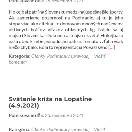
Publikované dňa:
26. septembra 2021
Hokejbal patrí na Slovensku medzi najúspešnejšie športy.
Ak zameriame pozornosť na Podhradie, aj tu je jeho
stopa viac ako citeľná. Je domovom mnohých nadšencov,
aktívnych hráčov, víťazov oblastných líg. Nájdu sa aj
majstri Slovenska. Dokonca aj majster sveta! Hokejbal a
naša obec k sebe jednoducho patria. Tomuto vzťahu však
Prečítať
niečo chýbalo. Bola to reprezentácia Považského
[…]
viac
Kategória:
Články
,
Podhradský spravodaj
Vložiť
o
komentár
HBK
Podhradie
do
toho!
Svätenie kríža na Lopatine
(4.9.2021)
Publikované dňa:
23. septembra 2021
Kategória:
Články
,
Podhradský spravodaj
Vložiť