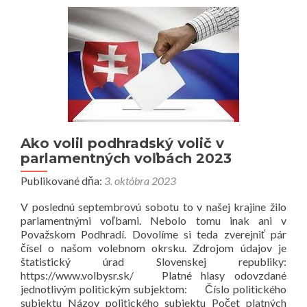
Ako volil podhradský volič v
parlamentných voľbách 2023
Publikované dňa:
3. októbra 2023
V poslednú septembrovú sobotu to v našej krajine žilo
parlamentnými voľbami. Nebolo tomu inak ani v
Považskom Podhradí. Dovolíme si teda zverejniť pár
čísel o našom volebnom okrsku. Zdrojom údajov je
štatistický úrad Slovenskej republiky:
https://www.volbysr.sk/ Platné hlasy odovzdané
jednotlivým politickým subjektom: Číslo politického
subjektu Názov politického subjektu Počet platných