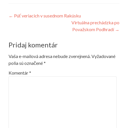
Navigácia
←
Púť veriacich v susednom Rakúsku
Virtuálna prechádzka po
v
Považskom Podhradí
→
článku
Pridaj komentár
Vaša e-mailová adresa nebude zverejnená.
Vyžadované
polia sú označené
*
Komentár
*