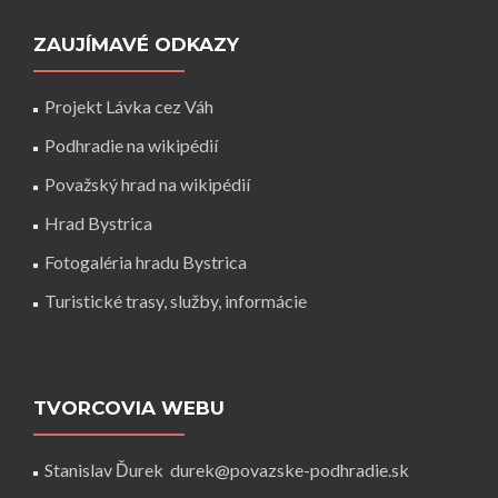
ZAUJÍMAVÉ ODKAZY
Projekt Lávka cez Váh
Podhradie na wikipédií
Považský hrad na wikipédií
Hrad Bystrica
Fotogaléria hradu Bystrica
Turistické trasy, služby, informácie
TVORCOVIA WEBU
Stanislav Ďurek
durek@povazske-podhradie.sk