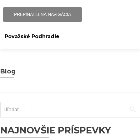
PREPÍNATEĽNÁ NAVIGÁCIA
Považské Podhradie
Prejsť
Hlavná stránka
na
obsah
Blog
História
Občan a návštevník
Hľadať:
Organizácie
Farnosť
NAJNOVŠIE PRÍSPEVKY
Podhradský spravodaj